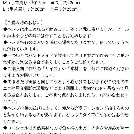
M（手首周り：約17cm 全長：約22cm）
L（手首周り：約20cm 全長：約25cm）
【ご購入時のお願い】
◆ヘンプは水にぬれると縮みます。乾くと元に戻りますが、プール
や海水浴などの時には外すことをお勧めします。
◆ヘンプ特有のにおいを感じる場合がありますが、使っていくうち
に薄れていきます。
◆一つひとつハンドメイドで製作しておりますので作品ごとに形が
わずかに異なる場合がありますことをご理解ください。
◆ご購入前に作品の「サイズ」や「素材」を十分にご確認ください
ますようお願いいたします。
◆できるだけ実物と同じになるよう心がけておりますがご使用のモ
ニタや写真撮影の環境などにより画面上と実物では色が異なって見
える場合があります。ご不明な点がありましたら、お問い合わせく
ださい。
◆ヘンプの色の並びによって、赤からグラデーションが始まるもの
と紫から始まるものがあります。どちらのタイプになるかはお任せ
ください。
◆ココシェルは天然素材なので色や柄の出方、大きさや厚みが均一