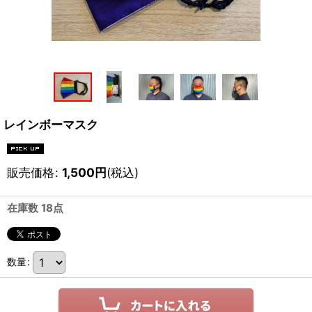
レインボーマスク
販売価格
:
1,500
円
(税込)
在庫数 18点
数量
: