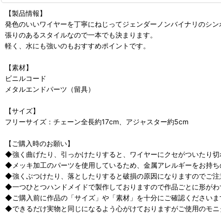
【製品情報】
発色のいいワイヤーを丁寧にねじってジェンダーノンバイナリのシン
張りのあるスタイルなので一本でも決まります。
軽く、水にも強いのもおすすめポイントです。
【素材】
ビニルコード
メタルエンドパーツ（留具）
【サイズ】
フリーサイズ：チェーン全長約17cm、アジャスター約5cm
【ご購入時のお願い】
◆強く曲げたり、引っかけたりすると、ワイヤーにクセがついたり切
◆メッキ加工のパーツを使用しているため、金属アレルギーをお持ち
◆強くぶつけたり、落としたりすると破損の原因になりますのでご注
◆一つひとつハンドメイドで製作しておりますので作品ごとに形がわ
◆ご購入前に作品の「サイズ」や「素材」を十分にご確認くださいま
◆できるだけ実物と同じになるよう心がけておりますがご使用のモニ