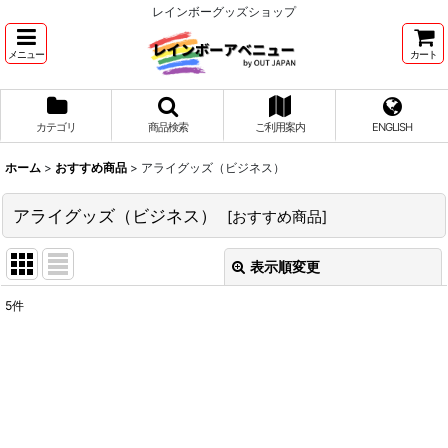
レインボーグッズショップ
メニュー
カート
カテゴリ
商品検索
ご利用案内
ENGLISH
ホーム
>
おすすめ商品
>
アライグッズ（ビジネス）
アライグッズ（ビジネス）
[
おすすめ商品
]
表示順変更
閉じる
5
件
表示数
:
並び順
:
絞り込む