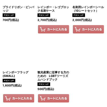
プライドリボン・ピンバ
レインボー・レゴブロッ
名刺用レインボーシール
ッジ
ク名刺ケース
（10シートセット）
700
円
(税込)
2,700
円
(税込)
2,000
円
(税込)
レインボーフラッグ
観光産業に従事する方の
(SMALL)
ための LGBTツーリズ
ムハンドブック
1,600
円
(税込)
500
円
(税込)